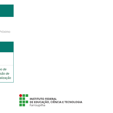
Próximo
ho de
são de
alização