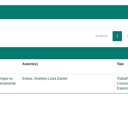
Anterior
1
Autor(es)
Tipo
ologia no
Enéas, Andriely Luiza Daniel
Trabal
ferramenta
Conclu
Especi