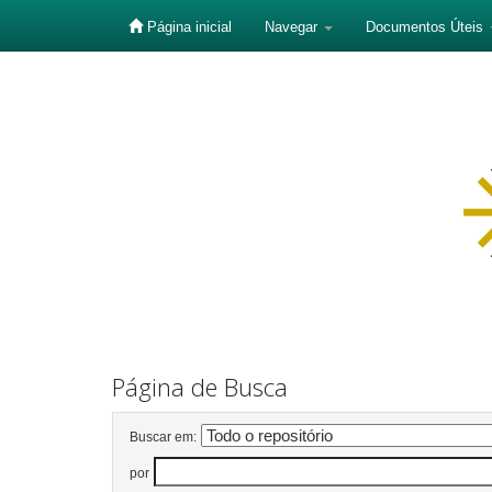
Página inicial
Navegar
Documentos Úteis
Skip
navigation
Página de Busca
Buscar em:
por