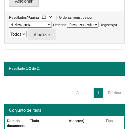
|
Resultados/Página
Ordenar registros por
Ordenar
Registro(s)
Resultado 1-2 de 2.
Anterior
1
Próximo
Conjunto de itens:
Data do
Título
Autor(es)
Tipo
documento