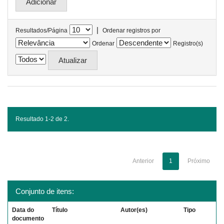
|
Resultados/Página
Ordenar registros por
Ordenar
Registro(s)
Resultado 1-2 de 2.
Anterior
1
Próximo
Conjunto de itens:
Data do
Título
Autor(es)
Tipo
documento