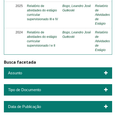
2025
Relatório de
Bogo, Leandro José
Relatório
atividades do estágio
Gutkoski
de
curricular
Atividades
supervisionado III e IV
de
Estágio
2024
Relatório de
Bogo, Leandro José
Relatório
atividades do estágio
Gutkoski
de
curricular
Atividades
supervisionado I e II
de
Estágio
Busca facetada
Assunto
Tipo de Documento
Data de Publicação