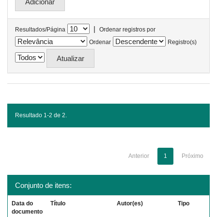
|
Resultados/Página
Ordenar registros por
Ordenar
Registro(s)
Resultado 1-2 de 2.
Anterior
1
Próximo
Conjunto de itens:
Data do
Título
Autor(es)
Tipo
documento