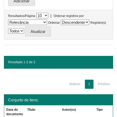
|
Resultados/Página
Ordenar registros por
Ordenar
Registro(s)
Resultado 1-2 de 2.
Anterior
1
Próximo
Conjunto de itens:
Data do
Título
Autor(es)
Tipo
documento