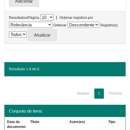
|
Resultados/Página
Ordenar registros por
Ordenar
Registro(s)
Resultado 1-6 de 6.
Anterior
1
Próximo
Conjunto de itens:
Data do
Título
Autor(es)
Tipo
documento