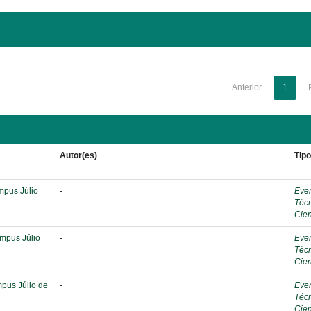
Anterior
1
Autor(es)
Tip
mpus Júlio
-
Eve
Téc
Cien
ampus Júlio
-
Eve
Téc
Cien
mpus Júlio de
-
Eve
Téc
Cien