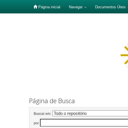
Página inicial
Navegar
Documentos Úteis
Skip
navigation
Página de Busca
Buscar em:
por