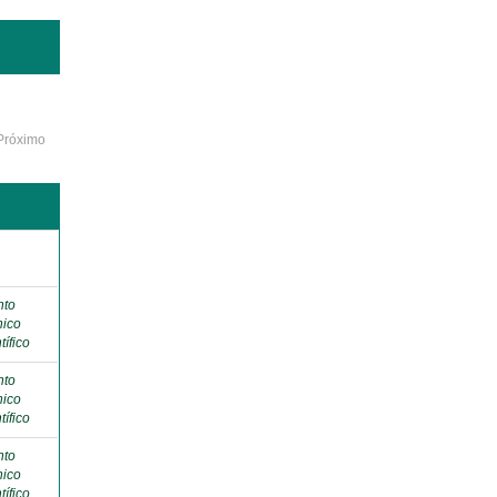
Próximo
o
nto
nico
tífico
nto
nico
tífico
nto
nico
tífico