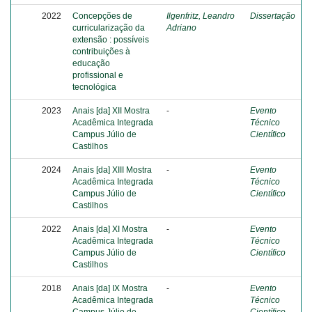
2022
Concepções de
Ilgenfritz, Leandro
Dissertação
curricularização da
Adriano
extensão : possíveis
contribuições à
educação
profissional e
tecnológica
2023
Anais [da] XII Mostra
-
Evento
Acadêmica Integrada
Técnico
Campus Júlio de
Científico
Castilhos
2024
Anais [da] XIII Mostra
-
Evento
Acadêmica Integrada
Técnico
Campus Júlio de
Científico
Castilhos
2022
Anais [da] XI Mostra
-
Evento
Acadêmica Integrada
Técnico
Campus Júlio de
Científico
Castilhos
2018
Anais [da] IX Mostra
-
Evento
Acadêmica Integrada
Técnico