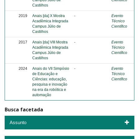
Campus Júlio de
Científico
Castilhos
2019
Anais [da] X Mostra
-
Evento
Acadêmica Integrada
Técnico
Campus Júlio de
Científico
Castilhos
2017
Anais [da] VIII Mostra
-
Evento
Acadêmica Integrada
Técnico
Campus Júlio de
Científico
Castilhos
2024
Anais do VII Simpósio
-
Evento
de Educação e
Técnico
Ciências: educação,
Científico
pesquisa e inovação
na era da robótica e
automação
Busca facetada
Assunto