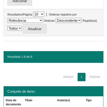
|
Resultados/Página
Ordenar registros por
Ordenar
Registro(s)
Resultado 1-8 de 8.
Anterior
1
Próximo
Conjunto de itens:
Data do
Título
Autor(es)
Tipo
documento