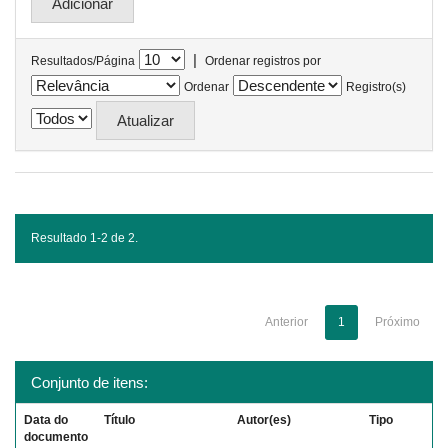
|
Resultados/Página
Ordenar registros por
Ordenar
Registro(s)
Resultado 1-2 de 2.
Anterior
1
Próximo
Conjunto de itens:
Data do
Título
Autor(es)
Tipo
documento