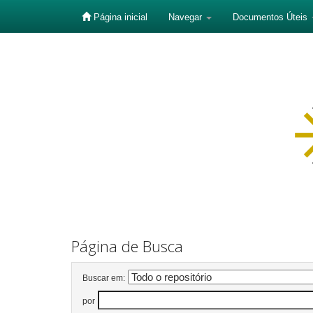
Página inicial
Navegar
Documentos Úteis
Skip
navigation
Página de Busca
Buscar em:
por