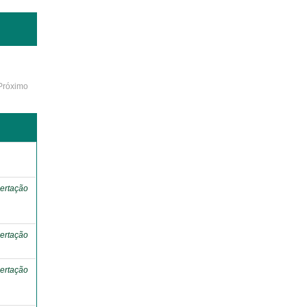
Próximo
o
ertação
ertação
ertação