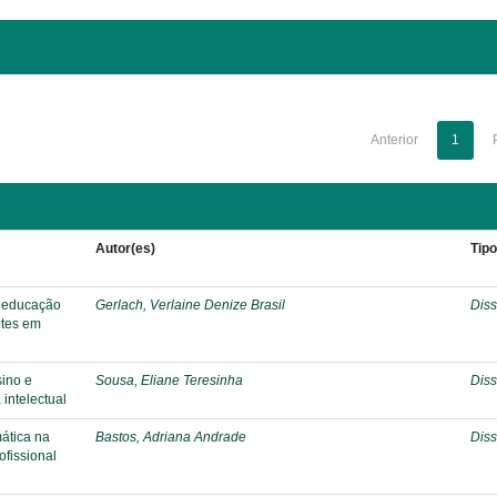
Anterior
1
Autor(es)
Tip
 educação
Gerlach, Verlaine Denize Brasil
Diss
ntes em
sino e
Sousa, Eliane Teresinha
Diss
intelectual
ática na
Bastos, Adriana Andrade
Diss
ofissional