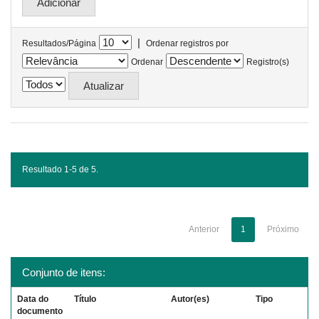
|
Resultados/Página
Ordenar registros por
Ordenar
Registro(s)
Resultado 1-5 de 5.
Anterior
1
Próximo
Conjunto de itens:
Data do
Título
Autor(es)
Tipo
documento