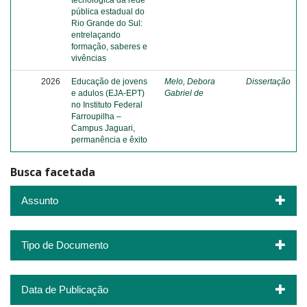
tecnológica da rede
pública estadual do
Rio Grande do Sul:
entrelaçando
formação, saberes e
vivências
2026
Educação de jovens
Melo, Debora
Dissertação
e adulos (EJA-EPT)
Gabriel de
no Instituto Federal
Farroupilha –
Campus Jaguari,
permanência e êxito
Busca facetada
Assunto
Tipo de Documento
Data de Publicação