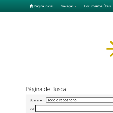
Página inicial
Navegar
Documentos Úteis
Skip
navigation
Página de Busca
Buscar em:
por