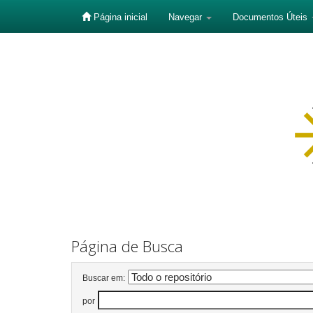
Página inicial
Navegar
Documentos Úteis
Skip
navigation
Página de Busca
Buscar em:
por