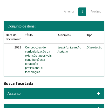
Anterior
1
Próximo
Conjunto de itens:
Data do
Título
Autor(es)
Tipo
documento
2022
Concepções de
Ilgenfritz, Leandro
Dissertação
curricularização da
Adriano
extensão : possíveis
contribuições à
educação
profissional e
tecnológica
Busca facetada
Assunto