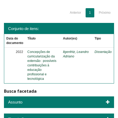
Anterior
1
Próximo
Conjunto de itens:
Data do
Título
Autor(es)
Tipo
documento
2022
Concepções de
Ilgenfritz, Leandro
Dissertação
curricularização da
Adriano
extensão : possíveis
contribuições à
educação
profissional e
tecnológica
Busca facetada
Assunto