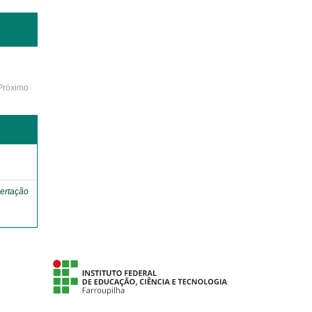
Próximo
o
ertação