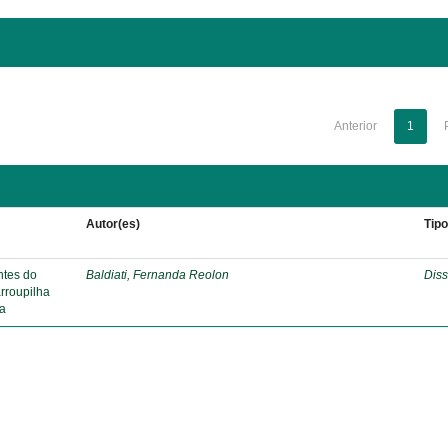
Anterior
1
Autor(es)
Tip
ntes do
Baldiati, Fernanda Reolon
Diss
arroupilha
ca