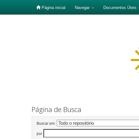
Página inicial
Navegar
Documentos Úteis
Skip
navigation
Página de Busca
Buscar em:
por