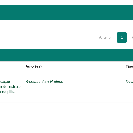
Anterior
1
Autor(es)
Tip
ducação
Brondani, Alex Rodrigo
Diss
r do Instituto
rroupilha –