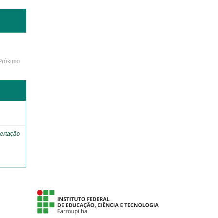
Próximo
o
ertação