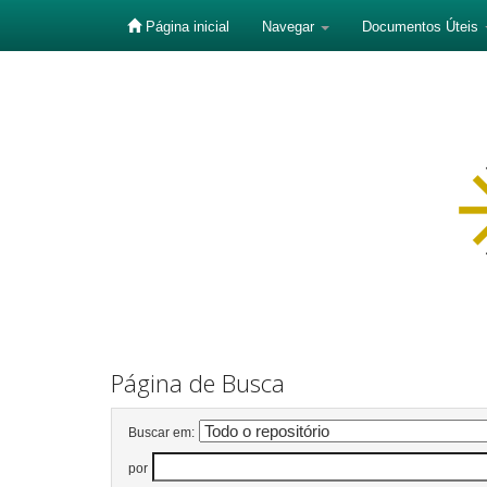
Página inicial
Navegar
Documentos Úteis
Skip
navigation
Página de Busca
Buscar em:
por