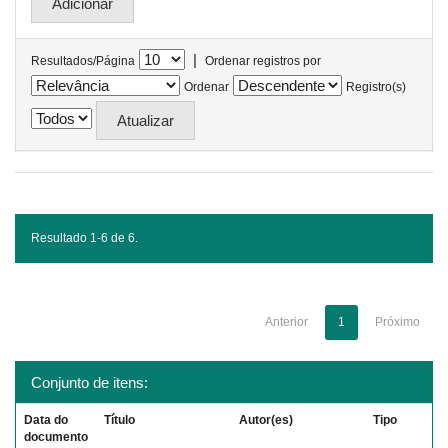
|
Resultados/Página
Ordenar registros por
Ordenar
Registro(s)
Resultado 1-6 de 6.
Anterior
1
Próximo
Conjunto de itens:
Data do
Título
Autor(es)
Tipo
documento