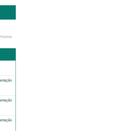
Próximo
o
ertação
ertação
ertação