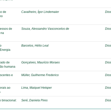
so de
Cavalheiro, Ígor Lindemaier
Diss
 no
cessos de
Souza, Alessandro Vasconcelos de
Diss
 na
ho
Barcelos, Hélio Leal
Diss
 Energia
rado de
Gonçalves, Maurício Moraes
Diss
mação humana
iscentes e
Müller, Guilherme Frederico
Diss
erais ao
Lima, Maiquel Hetsper
Diss
s
o binacional:
Seré, Daniela Pires
Diss