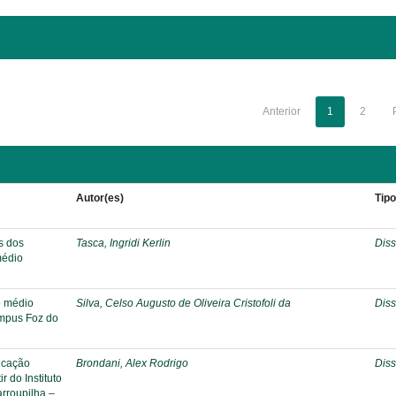
Anterior
1
2
Autor(es)
Tip
s dos
Tasca, Ingridi Kerlin
Diss
médio
o médio
Silva, Celso Augusto de Oliveira Cristofoli da
Diss
ampus Foz do
ducação
Brondani, Alex Rodrigo
Diss
r do Instituto
rroupilha –