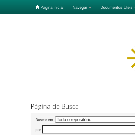
Página inicial
Navegar
Documentos Úteis
Skip
navigation
Página de Busca
Buscar em:
por