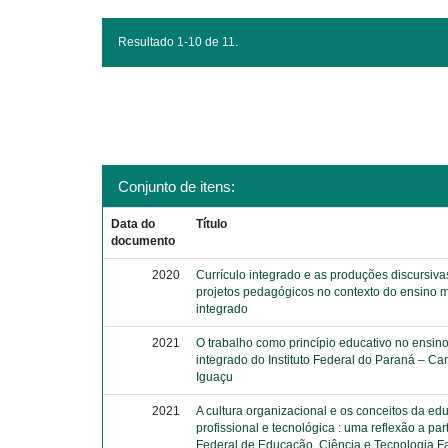
Resultado 1-10 de 11.
Conjunto de itens:
Data do
Título
documento
2020
Currículo integrado e as produções discursiva
projetos pedagógicos no contexto do ensino 
integrado
2021
O trabalho como princípio educativo no ensin
integrado do Instituto Federal do Paraná – C
Iguaçu
2021
A cultura organizacional e os conceitos da e
profissional e tecnológica : uma reflexão a parti
Federal de Educação, Ciência e Tecnologia Fa