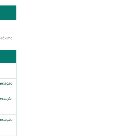
Próximo
o
ertação
ertação
ertação