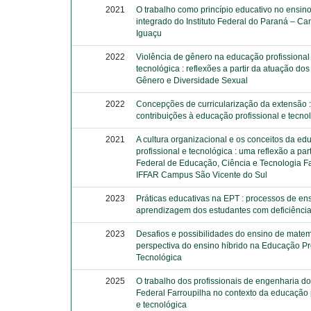
2021
O trabalho como princípio educativo no ensin
integrado do Instituto Federal do Paraná – C
Iguaçu
2022
Violência de gênero na educação profissional
tecnológica : reflexões a partir da atuação do
Gênero e Diversidade Sexual
2022
Concepções de curricularização da extensão :
contribuições à educação profissional e tecno
2021
A cultura organizacional e os conceitos da e
profissional e tecnológica : uma reflexão a parti
Federal de Educação, Ciência e Tecnologia Fa
IFFAR Campus São Vicente do Sul
2023
Práticas educativas na EPT : processos de en
aprendizagem dos estudantes com deficiência 
2023
Desafios e possibilidades do ensino de matem
perspectiva do ensino híbrido na Educação Pr
Tecnológica
2025
O trabalho dos profissionais de engenharia do 
Federal Farroupilha no contexto da educação 
e tecnológica