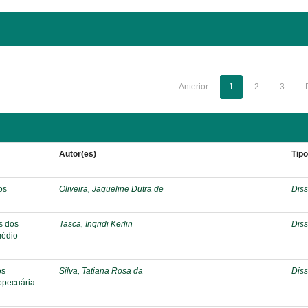
Anterior
1
2
3
Autor(es)
Tip
os
Oliveira, Jaqueline Dutra de
Diss
s dos
Tasca, Ingridi Kerlin
Diss
médio
os
Silva, Tatiana Rosa da
Diss
opecuária :