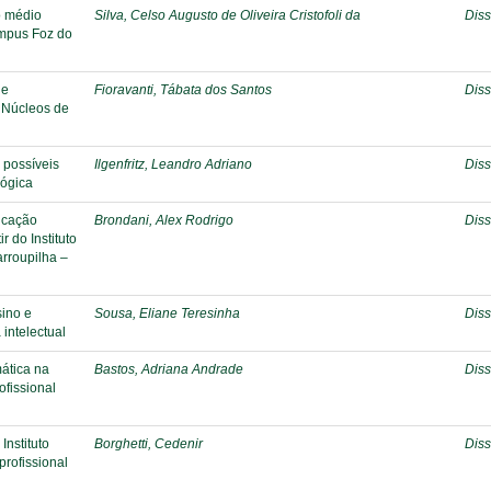
o médio
Silva, Celso Augusto de Oliveira Cristofoli da
Diss
ampus Foz do
 e
Fioravanti, Tábata dos Santos
Diss
s Núcleos de
 possíveis
Ilgenfritz, Leandro Adriano
Diss
lógica
ducação
Brondani, Alex Rodrigo
Diss
r do Instituto
rroupilha –
sino e
Sousa, Eliane Teresinha
Diss
intelectual
ática na
Bastos, Adriana Andrade
Diss
ofissional
Instituto
Borghetti, Cedenir
Diss
profissional