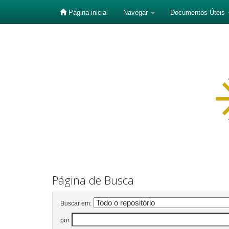
Página inicial
Navegar
Documentos Úteis
Skip
navigation
Página de Busca
Buscar em:
por