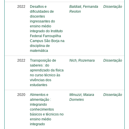
2022
Desafios e
Baldiati, Fernanda
Dissertação
dificuldades de
Reolon
discentes
ingressantes do
ensino médio
integrado do Instituto
Federal Farroupilha
Campus São Borja na
disciplina de
matemática
2022
Transposição de
Nich, Rozemara
Dissertação
saberes : do
aprendizado da física
no curso técnico às
vivências dos
estudantes
2020
Alimentos e
Minuzzi, Maiara
Dissertação
alimentação :
Dorneles
integrando
conhecimentos
básicos e técnicos no
ensino médio
integrado