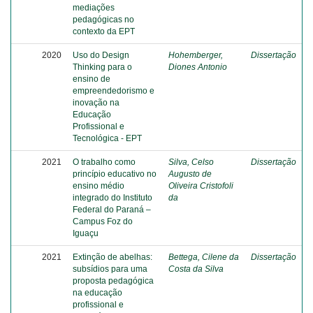
mediações
pedagógicas no
contexto da EPT
2020
Uso do Design
Hohemberger,
Dissertação
Thinking para o
Diones Antonio
ensino de
empreendedorismo e
inovação na
Educação
Profissional e
Tecnológica - EPT
2021
O trabalho como
Silva, Celso
Dissertação
princípio educativo no
Augusto de
ensino médio
Oliveira Cristofoli
integrado do Instituto
da
Federal do Paraná –
Campus Foz do
Iguaçu
2021
Extinção de abelhas:
Bettega, Cilene da
Dissertação
subsídios para uma
Costa da Silva
proposta pedagógica
na educação
profissional e