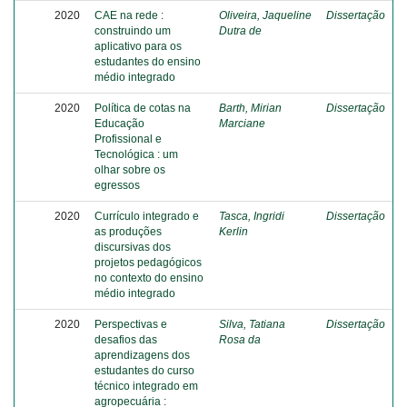
2020
CAE na rede :
Oliveira, Jaqueline
Dissertação
construindo um
Dutra de
aplicativo para os
estudantes do ensino
médio integrado
2020
Política de cotas na
Barth, Mirian
Dissertação
Educação
Marciane
Profissional e
Tecnológica : um
olhar sobre os
egressos
2020
Currículo integrado e
Tasca, Ingridi
Dissertação
as produções
Kerlin
discursivas dos
projetos pedagógicos
no contexto do ensino
médio integrado
2020
Perspectivas e
Silva, Tatiana
Dissertação
desafios das
Rosa da
aprendizagens dos
estudantes do curso
técnico integrado em
agropecuária :