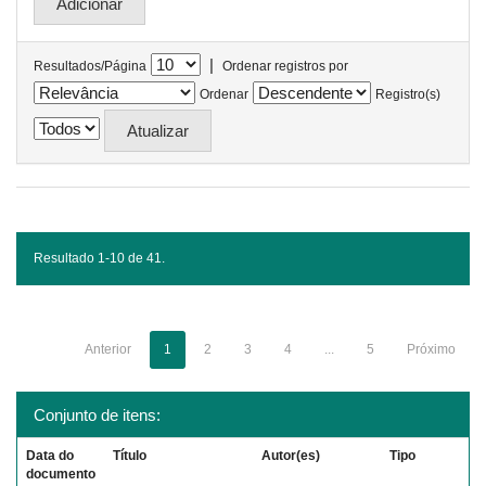
|
Resultados/Página
Ordenar registros por
Ordenar
Registro(s)
Resultado 1-10 de 41.
Anterior
1
2
3
4
...
5
Próximo
Conjunto de itens:
Data do
Título
Autor(es)
Tipo
documento