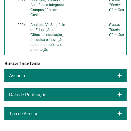
2017
Anais [da] VIII Mostra
-
Evento
Acadêmica Integrada
Técnico
Campus Júlio de
Científico
Castilhos
2024
Anais do VII Simpósio
-
Evento
de Educação e
Técnico
Ciências: educação,
Científico
pesquisa e inovação
na era da robótica e
automação
Busca facetada
Assunto
Data de Publicação
Tipo de Acesso