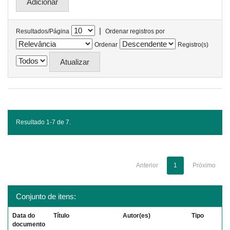
|
Resultados/Página
Ordenar registros por
Ordenar
Registro(s)
Resultado 1-7 de 7.
Anterior
1
Próximo
Conjunto de itens:
Data do
Título
Autor(es)
Tipo
documento