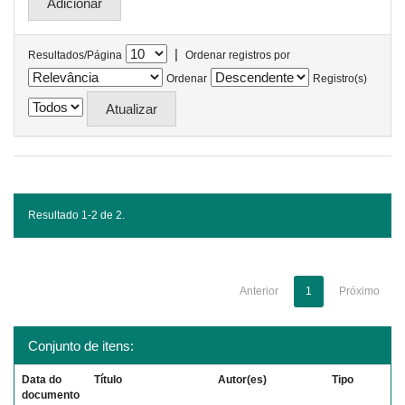
|
Resultados/Página
Ordenar registros por
Ordenar
Registro(s)
Resultado 1-2 de 2.
Anterior
1
Próximo
Conjunto de itens:
Data do
Título
Autor(es)
Tipo
documento