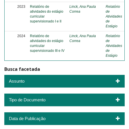
2023
Relatório de
Linck, Ana Paula
Relatório
atividades do estágio
Correa
de
curricular
Atividades
supervisionado I e II
de
Estágio
2024
Relatório de
Linck, Ana Paula
Relatório
atividades do estágio
Correa
de
curricular
Atividades
supervisionado III e IV
de
Estágio
Busca facetada
Assunto
Tipo de Documento
Data de Publicação