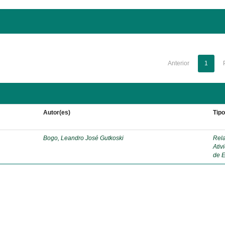
Anterior
1
Autor(es)
Tip
Bogo, Leandro José Gutkoski
Rela
Ativ
de E