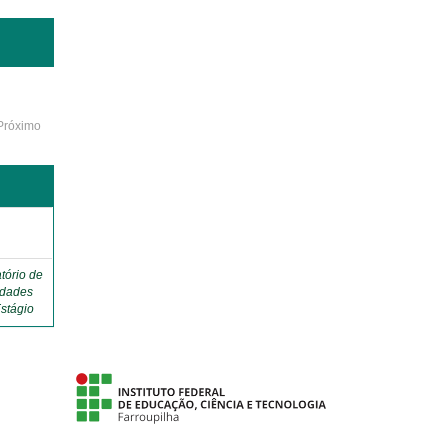
Próximo
o
tório de
idades
stágio