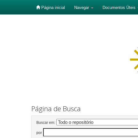
Página inicial
Navegar
Documentos Úteis
Skip
navigation
Página de Busca
Buscar em:
por