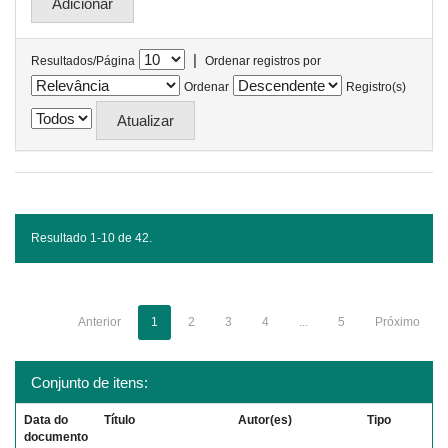
|
Resultados/Página
Ordenar registros por
Ordenar
Registro(s)
Resultado 1-10 de 42.
Anterior
1
2
3
4
...
5
Próximo
Conjunto de itens:
Data do
Título
Autor(es)
Tipo
documento