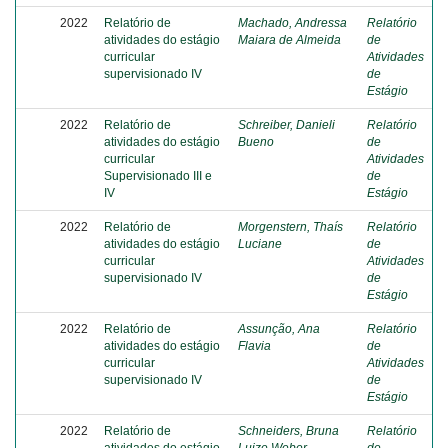
2022
Relatório de
Machado, Andressa
Relatório
atividades do estágio
Maiara de Almeida
de
curricular
Atividades
supervisionado IV
de
Estágio
2022
Relatório de
Schreiber, Danieli
Relatório
atividades do estágio
Bueno
de
curricular
Atividades
Supervisionado III e
de
IV
Estágio
2022
Relatório de
Morgenstern, Thaís
Relatório
atividades do estágio
Luciane
de
curricular
Atividades
supervisionado IV
de
Estágio
2022
Relatório de
Assunção, Ana
Relatório
atividades do estágio
Flavia
de
curricular
Atividades
supervisionado IV
de
Estágio
2022
Relatório de
Schneiders, Bruna
Relatório