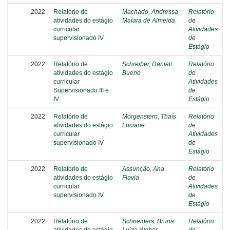
2022
Relatório de
Machado, Andressa
Relatório
atividades do estágio
Maiara de Almeida
de
curricular
Atividades
supervisionado IV
de
Estágio
2022
Relatório de
Schreiber, Danieli
Relatório
atividades do estágio
Bueno
de
curricular
Atividades
Supervisionado III e
de
IV
Estágio
2022
Relatório de
Morgenstern, Thaís
Relatório
atividades do estágio
Luciane
de
curricular
Atividades
supervisionado IV
de
Estágio
2022
Relatório de
Assunção, Ana
Relatório
atividades do estágio
Flavia
de
curricular
Atividades
supervisionado IV
de
Estágio
2022
Relatório de
Schneiders, Bruna
Relatório