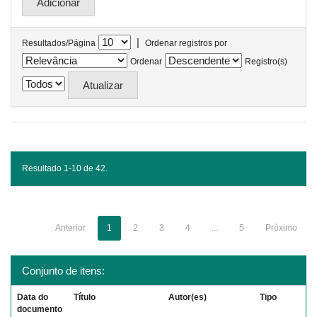
|
Resultados/Página
Ordenar registros por
Ordenar
Registro(s)
Resultado 1-10 de 42.
Anterior
1
2
3
4
...
5
Próximo
Conjunto de itens:
Data do
Título
Autor(es)
Tipo
documento