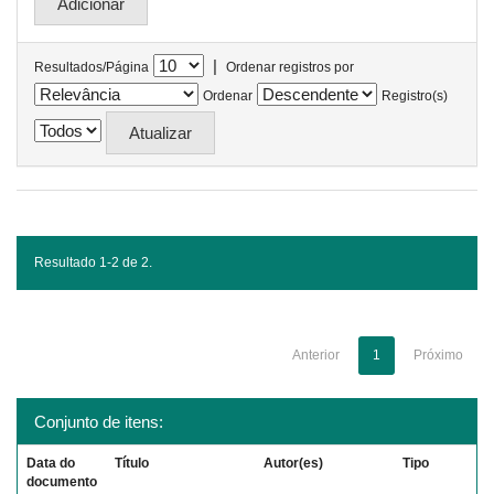
|
Resultados/Página
Ordenar registros por
Ordenar
Registro(s)
Resultado 1-2 de 2.
Anterior
1
Próximo
Conjunto de itens:
Data do
Título
Autor(es)
Tipo
documento