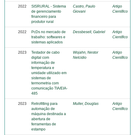
2022
SISRURAL - Sistema
Castro, Paulo
Artigo
de gerenciamento
Giovani
Científico
financeiro para
produtor rural
2022
PcDs no mercado de
Dessbesell, Gabriel
Artigo
trabalho: softwares e
Científico
sistemas aplicados
2023
Testador de cabo
Wojahn, Nestor
Artigo
digital com
Nelcidio
Científico
informação de
temperatura e
umidade utilizado em
sistemas de
termometria com
comunicação TIA/EIA-
485
2023
Retrofitting para
Muller, Douglas
Artigo
automação de
Científico
máquina destinada a
abertura de
ferramentas de
estampo