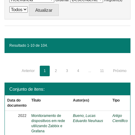
Ordenar
Registro(s)
Resultado 1-10 de 104.
Anterior
1
2
3
4
...
11
Próximo
Conjunto de itens:
Data do
Título
Autor(es)
Tipo
documento
2022
Monitoramento de
Bueno, Lucas
Artigo
dispositivos em rede
Eduardo Neuhaus
Científico
utilizando Zabbix e
Grafana