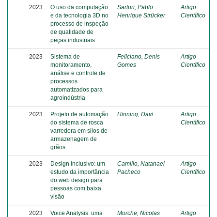
2023
O uso da computação
Sarturi, Pablo
Artigo
e da tecnologia 3D no
Henrique Strücker
Científico
processo de inspeção
de qualidade de
peças industriais
2023
Sistema de
Feliciano, Denis
Artigo
monitoramento,
Gomes
Científico
análise e controle de
processos
automatizados para
agroindústria
2023
Projeto de automação
Hinning, Davi
Artigo
do sistema de rosca
Científico
varredora em silos de
armazenagem de
grãos
2023
Design inclusivo: um
Camilio, Natanael
Artigo
estudo da importância
Pacheco
Científico
do web design para
pessoas com baixa
visão
2023
Voice Analysis: uma
Morche, Nicolas
Artigo