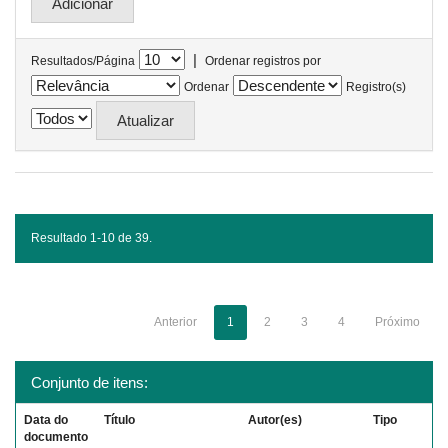
|
Resultados/Página
Ordenar registros por
Ordenar
Registro(s)
Resultado 1-10 de 39.
Anterior
1
2
3
4
Próximo
Conjunto de itens:
Data do
Título
Autor(es)
Tipo
documento