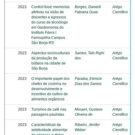
2023
Confort food: memórias
Borges, Danielli
Artigo
afetivas na visão de
Fabiana Guse
Científico
discentes e egressos
do curso de técnólogo
em Gastronomia do
Instituto Fdera l
Farroupilha Campus
São Borja-RS
2023
Aspectos socioculturais
Santos, Taís Righi
Artigo
da produção de
dos
Científico
búfalos na cidade de
São Borja
2023
O importante papel dos
Paraiba, Elenice
Artigo
chefes de cozinha no
Dias dos Santos
Científico
desenvolvimento e
incentivo do cultivo de
alimentos orgânicos
2023
Turismos de café nas
Moraes, Gustavo
Artigo
paisagens paulistas
Oliveira de
Científico
2023
Características da
Ribeiro, Jenifer
Artigo
seletividade alimentar
Weber
Científico