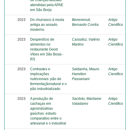
de crianças autistas
atendidas pela APAE
em São Borja
2023
Do churrasco à moda
Benevenuti,
Artigo
antiga ao assado
Bernardo Corrêa
Científico
moderno
2023
Desperdício de
Cassafuz, Valério
Artigo
alimentos no
Martins
Científico
restaurante Good
Vibes em São Borja -
RS
2023
Contrastes e
Saldanha, Mauro
Artigo
implicações
Hamilton
Científico
nutricionais: pão de
Passamani
fermentaçãonatural e o
pão industrializado
2023
A produção de
Saciloto, Marilaine
Artigo
cachaças em
Valadares
Científico
agroindústrias
gaúchas: estudo
comparativo entre o
artesanal e o industrial