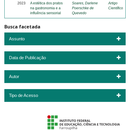
2023
A estética dos pratos
Soares, Darlene
Artigo
na gastronomia e a
Poerschke de
Científico
influência sensorial
Quevedo
Busca facetada
Assunto
Data de Publicação
Autor
Tipo de Acesso