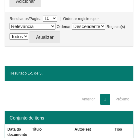
|
Resultados/Página
Ordenar registros por
Ordenar
Registro(s)
Resultado 1-5 de 5.
Anterior
1
Próximo
Conjunto de itens:
Data do
Título
Autor(es)
Tipo
documento