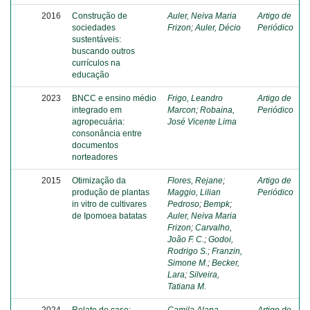
2016
Construção de
Auler, Neiva Maria
Artigo de
sociedades
Frizon
;
Auler, Décio
Periódico
sustentáveis:
buscando outros
currículos na
educação
2023
BNCC e ensino médio
Frigo, Leandro
Artigo de
integrado em
Marcon
;
Robaina,
Periódico
agropecuária:
José Vicente Lima
consonância entre
documentos
norteadores
2015
Otimização da
Flores, Rejane
;
Artigo de
produção de plantas
Maggio, Lilian
Periódico
in vitro de cultivares
Pedroso
;
Bempk
;
de Ipomoea batatas
Auler, Neiva Maria
Frizon
;
Carvalho,
João F. C.
;
Godoi,
Rodrigo S.
;
Franzin,
Simone M.
;
Becker,
Lara
;
Silveira,
Tatiana M.