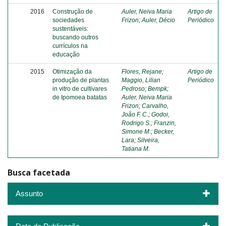
2016
Construção de
Auler, Neiva Maria
Artigo de
sociedades
Frizon
;
Auler, Décio
Periódico
sustentáveis:
buscando outros
currículos na
educação
2015
Otimização da
Flores, Rejane
;
Artigo de
produção de plantas
Maggio, Lilian
Periódico
in vitro de cultivares
Pedroso
;
Bempk
;
de Ipomoea batatas
Auler, Neiva Maria
Frizon
;
Carvalho,
João F. C.
;
Godoi,
Rodrigo S.
;
Franzin,
Simone M.
;
Becker,
Lara
;
Silveira,
Tatiana M.
Busca facetada
Assunto