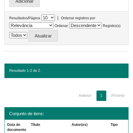
|
Resultados/Página
Ordenar registros por
Ordenar
Registro(s)
Resultado 1-2 de 2.
Anterior
1
Próximo
Conjunto de itens:
Data do
Título
Autor(es)
Tipo
documento