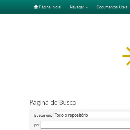
Página inicial
Navegar
Documentos Úteis
Skip
navigation
Página de Busca
Buscar em:
por