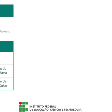
Próximo
o
go de
ódico
go de
ódico