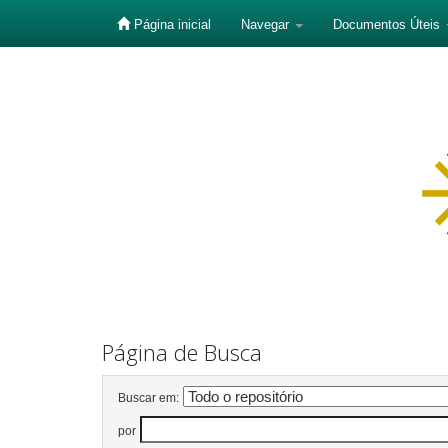
Página inicial
Navegar
Documentos Úteis
Skip
navigation
Página de Busca
Buscar em:
por