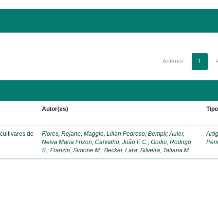
Anterior
1
Autor(es)
Tip
cultivares de
Flores, Rejane
;
Maggio, Lilian Pedroso
;
Bempk
;
Auler,
Arti
Neiva Maria Frizon
;
Carvalho, João F. C.
;
Godoi, Rodrigo
Peri
S.
;
Franzin, Simone M.
;
Becker, Lara
;
Silveira, Tatiana M.