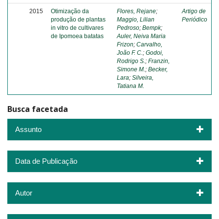
2015
Otimização da
Flores, Rejane
;
Artigo de
produção de plantas
Maggio, Lilian
Periódico
in vitro de cultivares
Pedroso
;
Bempk
;
de Ipomoea batatas
Auler, Neiva Maria
Frizon
;
Carvalho,
João F. C.
;
Godoi,
Rodrigo S.
;
Franzin,
Simone M.
;
Becker,
Lara
;
Silveira,
Tatiana M.
Busca facetada
Assunto
Data de Publicação
Autor