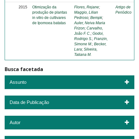
2015
Otimização da
Flores, Rejane
;
Artigo de
produção de plantas
Maggio, Lilian
Periódico
in vitro de cultivares
Pedroso
;
Bempk
;
de Ipomoea batatas
Auler, Neiva Maria
Frizon
;
Carvalho,
João F. C.
;
Godoi,
Rodrigo S.
;
Franzin,
Simone M.
;
Becker,
Lara
;
Silveira,
Tatiana M.
Busca facetada
Assunto
Data de Publicação
Autor