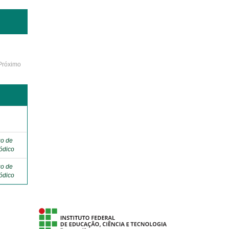
Próximo
o
go de
ódico
go de
ódico