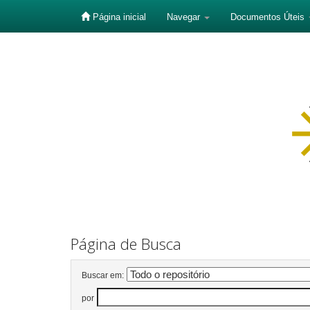
Página inicial
Navegar
Documentos Úteis
Skip
navigation
Página de Busca
Buscar em:
por