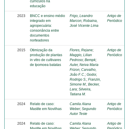
currículos na
educação
2023
BNCC e ensino médio
Frigo, Leandro
Artigo de
integrado em
Marcon
;
Robaina,
Periódico
agropecuária:
José Vicente Lima
consonância entre
documentos
norteadores
2015
Otimização da
Flores, Rejane
;
Artigo de
produção de plantas
Maggio, Lilian
Periódico
in vitro de cultivares
Pedroso
;
Bempk
;
de Ipomoea batatas
Auler, Neiva Maria
Frizon
;
Carvalho,
João F. C.
;
Godoi,
Rodrigo S.
;
Franzin,
Simone M.
;
Becker,
Lara
;
Silveira,
Tatiana M.
2024
Relato de caso:
Camila Alana
Artigo de
Mastite em Novilhas
Weber
;
Segundo
Periódico
Autor Teste
2024
Relato de caso:
Camila Alana
Artigo de
Mastite em Novilhas
Weber
;
Segundo
Periódico