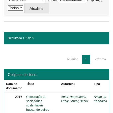
Ordenar
Registro(s)
Resultado 1-5 de 5.
Anterior
1
Próximo
Conjunto de itens:
Data do
Título
Autor(es)
Tipo
documento
2016
Construção de
Auler, Neiva Maria
Artigo de
sociedades
Frizon
;
Auler, Décio
Periódico
sustentáveis:
buscando outros