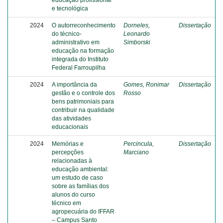
educação profissional
e tecnológica
2024
O autorreconhecimento
Dorneles,
Dissertação
do técnico-
Leonardo
administrativo em
Simborski
educação na formação
integrada do Instituto
Federal Farroupilha
2024
A importância da
Gomes, Ronimar
Dissertação
gestão e o controle dos
Rosso
bens patrimoniais para
contribuir na qualidade
das atividades
educacionais
2024
Memórias e
Percincula,
Dissertação
percepções
Marciano
relacionadas à
educação ambiental:
um estudo de caso
sobre as famílias dos
alunos do curso
técnico em
agropecuária do IFFAR
– Campus Santo