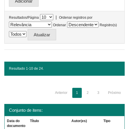
|
Resultados/Página
Ordenar registros por
Ordenar
Registro(s)
Resultado 1-10 de 24.
Anterior
1
2
3
Próximo
Conjunto de itens:
Data do
Título
Autor(es)
Tipo
documento