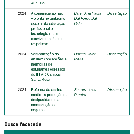
Augusto
2024
A comunicação não
Baier, Ana Paula
Dissertação
violenta no ambiente
Dal Forno Dal
escolar da educação
Osto
profissional e
tecnológica : um
convívio empático e
respeitoso
2024
Verticalização do
Dullius, Joice
Dissertação
ensino: concepções e
Maria
memórias de
estudantes egressos
do IFFAR Campus
Santa Rosa
2024
Reforma do ensino
Soares, Joice
Dissertação
médio : a produção da
Pereira
desigualdade e a
manutenção da
hegemonia
Busca facetada