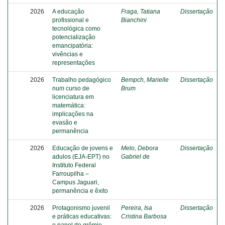
2026
A educação
Fraga, Tatiana
Dissertação
profissional e
Bianchini
tecnológica como
potencialização
emancipatória:
vivências e
representações
2026
Trabalho pedagógico
Bempch, Marielle
Dissertação
num curso de
Brum
licenciatura em
matemática:
implicações na
evasão e
permanência
2026
Educação de jovens e
Melo, Debora
Dissertação
adulos (EJA-EPT) no
Gabriel de
Instituto Federal
Farroupilha –
Campus Jaguari,
permanência e êxito
2026
Protagonismo juvenil
Pereira, Isa
Dissertação
e práticas educativas:
Cristina Barbosa