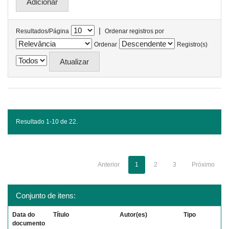
|
Resultados/Página
Ordenar registros por
Ordenar
Registro(s)
Resultado 1-10 de 22.
Anterior
1
2
3
Próximo
Conjunto de itens:
Data do
Título
Autor(es)
Tipo
documento