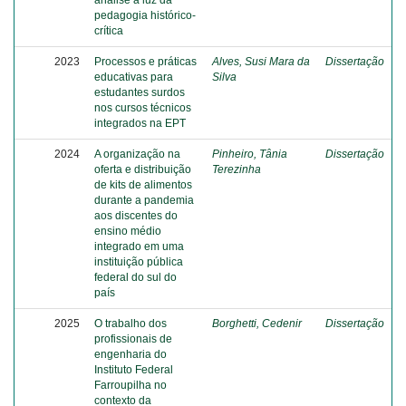
análise à luz da
pedagogia histórico-
crítica
2023
Processos e práticas
Alves, Susi Mara da
Dissertação
educativas para
Silva
estudantes surdos
nos cursos técnicos
integrados na EPT
2024
A organização na
Pinheiro, Tânia
Dissertação
oferta e distribuição
Terezinha
de kits de alimentos
durante a pandemia
aos discentes do
ensino médio
integrado em uma
instituição pública
federal do sul do
país
2025
O trabalho dos
Borghetti, Cedenir
Dissertação
profissionais de
engenharia do
Instituto Federal
Farroupilha no
contexto da