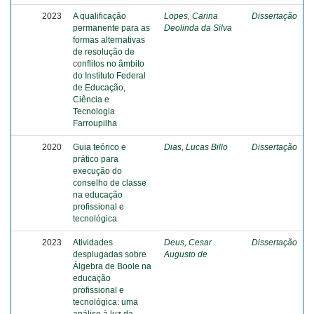
2023
A qualificação
Lopes, Carina
Dissertação
permanente para as
Deolinda da Silva
formas alternativas
de resolução de
conflitos no âmbito
do Instituto Federal
de Educação,
Ciência e
Tecnologia
Farroupilha
2020
Guia teórico e
Dias, Lucas Billo
Dissertação
prático para
execução do
conselho de classe
na educação
profissional e
tecnológica
2023
Atividades
Deus, Cesar
Dissertação
desplugadas sobre
Augusto de
Álgebra de Boole na
educação
profissional e
tecnológica: uma