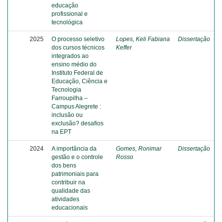
educação
profissional e
tecnológica
2025
O processo seletivo
Lopes, Keli Fabiana
Dissertação
dos cursos técnicos
Keffer
integrados ao
ensino médio do
Instituto Federal de
Educação, Ciência e
Tecnologia
Farroupilha –
Campus Alegrete :
inclusão ou
exclusão? desafios
na EPT
2024
A importância da
Gomes, Ronimar
Dissertação
gestão e o controle
Rosso
dos bens
patrimoniais para
contribuir na
qualidade das
atividades
educacionais