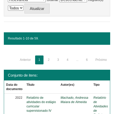
Ordenar
Registro(s)
Resultado 1-10 de 59.
Anterior
1
2
3
4
...
6
Próximo
Conjunto de itens:
Data do
Título
Autor(es)
Tipo
documento
2022
Relatório de
Machado, Andressa
Relatório
atividades do estágio
Maiara de Almeida
de
curricular
Atividades
supervisionado IV
de