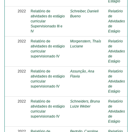
Estágio
2022
Relatório de
Schreiber, Danieli
Relatório
atividades do estágio
Bueno
de
curricular
Atividades
Supervisionado III e
de
IV
Estágio
2022
Relatório de
Morgenstern, Thaís
Relatório
atividades do estágio
Luciane
de
curricular
Atividades
supervisionado IV
de
Estágio
2022
Relatório de
Assunção, Ana
Relatório
atividades do estágio
Flavia
de
curricular
Atividades
supervisionado IV
de
Estágio
2022
Relatório de
Schneiders, Bruna
Relatório
atividades do estágio
Luize Weber
de
curricular
Atividades
supervisionado IV
de
Estágio
2022
Relatório de
Bertollo, Caroline
Relatório