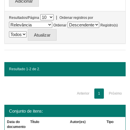
|
Resultados/Página
Ordenar registros por
Ordenar
Registro(s)
Resultado 1-2 de 2.
Anterior
1
Próximo
Conjunto de itens:
Data do
Título
Autor(es)
Tipo
documento