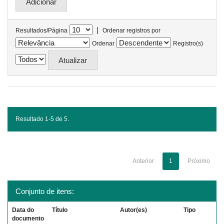
|
Resultados/Página
Ordenar registros por
Ordenar
Registro(s)
Resultado 1-5 de 5.
Anterior
1
Próximo
Conjunto de itens:
Data do
Título
Autor(es)
Tipo
documento