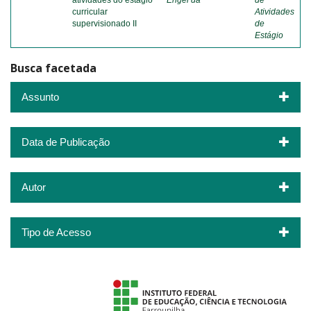
atividades do estágio
Engel da
de
curricular
Atividades
supervisionado II
de
Estágio
Busca facetada
Assunto
Data de Publicação
Autor
Tipo de Acesso