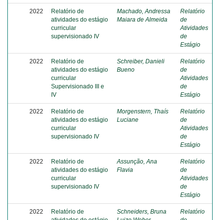
2022
Relatório de
Machado, Andressa
Relatório
atividades do estágio
Maiara de Almeida
de
curricular
Atividades
supervisionado IV
de
Estágio
2022
Relatório de
Schreiber, Danieli
Relatório
atividades do estágio
Bueno
de
curricular
Atividades
Supervisionado III e
de
IV
Estágio
2022
Relatório de
Morgenstern, Thaís
Relatório
atividades do estágio
Luciane
de
curricular
Atividades
supervisionado IV
de
Estágio
2022
Relatório de
Assunção, Ana
Relatório
atividades do estágio
Flavia
de
curricular
Atividades
supervisionado IV
de
Estágio
2022
Relatório de
Schneiders, Bruna
Relatório