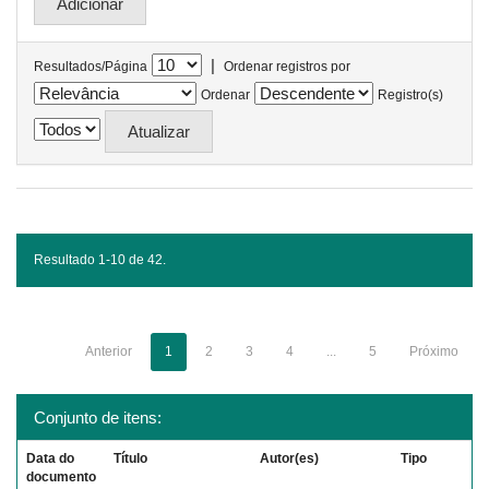
|
Resultados/Página
Ordenar registros por
Ordenar
Registro(s)
Resultado 1-10 de 42.
Anterior
1
2
3
4
...
5
Próximo
Conjunto de itens:
Data do
Título
Autor(es)
Tipo
documento