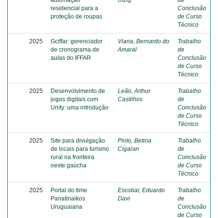
automação
Utzig
de
residencial para a
Conclusão
proteção de roupas
de Curso
Técnico
2025
Gciffar: gerenciador
Viana, Bernardo do
Trabalho
de cronograma de
Amaral
de
aulas do IFFAR
Conclusão
de Curso
Técnico
2025
Desenvolvimento de
Leão, Arthur
Trabalho
jogos digitais com
Castilhos
de
Unity: uma introdução
Conclusão
de Curso
Técnico
2025
Site para divulgação
Pinto, Betina
Trabalho
de locais para turismo
Cigaran
de
rural na fronteira
Conclusão
oeste gaúcha
de Curso
Técnico
2025
Portal do time
Escobar, Eduardo
Trabalho
Panatinaikos
Davi
de
Uruguaiana
Conclusão
de Curso