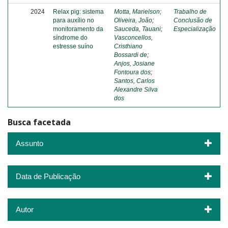
2024
Relax pig: sistema
Motta, Marielson
;
Trabalho de
para auxílio no
Oliveira, João
;
Conclusão de
monitoramento da
Sauceda, Tauani
;
Especialização
síndrome do
Vasconcellos,
estresse suíno
Cristhiano
Bossardi de
;
Anjos, Josiane
Fontoura dos
;
Santos, Carlos
Alexandre Silva
dos
Busca facetada
Assunto
Data de Publicação
Autor