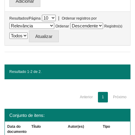
|
Resultados/Página
Ordenar registros por
Ordenar
Registro(s)
Resultado 1-2 de 2.
Anterior
1
Próximo
Conjunto de itens:
Data do
Título
Autor(es)
Tipo
documento