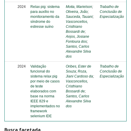
2024
Relax pig: sistema
Motta, Marielson
;
Trabalho de
para auxílio no
Oliveira, João
;
Conclusão de
monitoramento da
Sauceda, Tauani
;
Especialização
síndrome do
Vasconcellos,
estresse suíno
Cristhiano
Bossardi de
;
Anjos, Josiane
Fontoura dos
;
Santos, Carlos
Alexandre Silva
dos
2024
Validação
Oribes, Ester de
Trabalho de
funcional do
Souza
;
Roza,
Conclusão de
sistema relax pig
Jiani Cardoso da
;
Especialização
por meio de casos
Vasconcellos,
de teste
Cristhiano
elaborados com
Bossardi de
;
base na norma
Santos, Carlos
IEEE 829 e
Alexandre Silva
implementados no
dos
framework
selenium IDE
Busca facetada