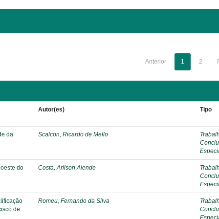
Anterior
1
2
Autor(es)
Tipo
de da
Scalcon, Ricardo de Mello
Trabal
Conclu
Especi
 oeste do
Costa, Arilson Alende
Trabal
Conclu
Especi
lificação
Romeu, Fernando da Silva
Trabal
cisco de
Conclu
Especi