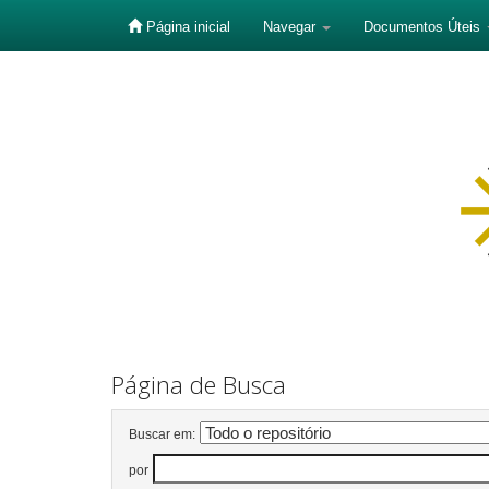
Página inicial
Navegar
Documentos Úteis
Skip
navigation
Página de Busca
Buscar em:
por