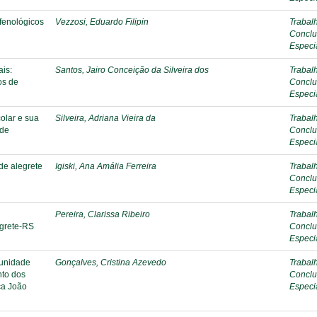
 fenológicos
Vezzosi, Eduardo Filipin
Trabal
Conclu
Especi
ais:
Santos, Jairo Conceição da Silveira dos
Trabal
os de
Conclu
Especi
olar e sua
Silveira, Adriana Vieira da
Trabal
 de
Conclu
Especi
de alegrete
Igiski, Ana Amália Ferreira
Trabal
Conclu
Especi
Pereira, Clarissa Ribeiro
Trabal
egrete-RS
Conclu
Especi
munidade
Gonçalves, Cristina Azevedo
Trabal
nto dos
Conclu
ca João
Especi