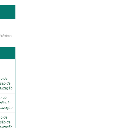
Próximo
ho de
são de
alização
ho de
são de
alização
ho de
são de
alização