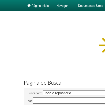
Página inicial
Navegar
Documentos Úteis
Skip
navigation
Página de Busca
Buscar em:
por