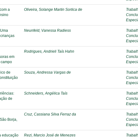
 com a
Oliveira, Solange Martin Sortica de
Trabal
nsino
Conclu
Especi
: Uma
Neunfeld, Vanessa Radiess
Trabal
 crianças
Conclu
Especi
Rodrigues, Andrieli Taís Hahn
Trabal
soras em
Conclu
o campo
Especi
ico de
Souza, Andressa Vargas de
Trabal
onstituição
Conclu
Especi
riências:
Schneiders, Angélica Taís
Trabal
ação de
Conclu
Especi
Cruz, Cassiana Silva Ferraz da
Trabal
São Borja,
Conclu
Especi
 à educação
Rezi, Marcio José de Menezes
Trabal