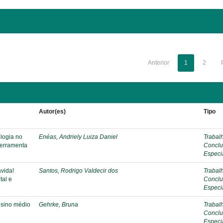
Anterior
1
2
Autor(es)
Tipo
ologia no
Enéas, Andriely Luiza Daniel
Trabal
ferramenta
Conclu
Especi
vida!
Santos, Rodrigo Valdecir dos
Trabal
tal e
Conclu
Especi
nsino médio
Gehrke, Bruna
Trabal
Conclu
Especi