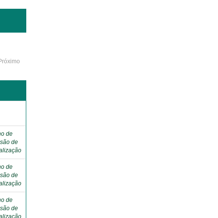
Próximo
ho de
são de
alização
ho de
são de
alização
ho de
são de
alização