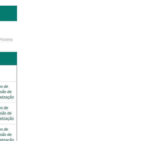
Próximo
ho de
são de
alização
ho de
são de
alização
ho de
são de
alização