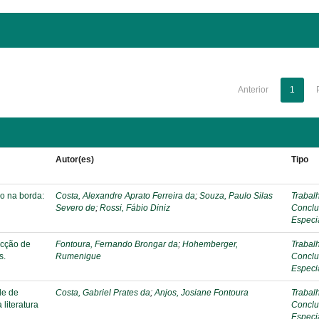
Anterior
1
Autor(es)
Tipo
o na borda:
Costa, Alexandre Aprato Ferreira da
;
Souza, Paulo Silas
Trabal
Severo de
;
Rossi, Fábio Diniz
Conclu
Especi
ecção de
Fontoura, Fernando Brongar da
;
Hohemberger,
Trabal
s.
Rumenigue
Conclu
Especi
de de
Costa, Gabriel Prates da
;
Anjos, Josiane Fontoura
Trabal
literatura
Conclu
Especi