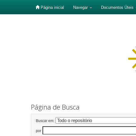
Página inicial
Navegar
Documentos Úteis
Skip
navigation
Página de Busca
Buscar em:
por