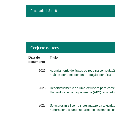
Resultado 1-8 de 8.
Conjunto de itens:
Data do
Título
documento
2025
Agendamento de fluxos de rede na computaçã
análise cientométrica da produção científica
2025
Desenvolvimento de uma extrusora para conf
filamento a partir de polímeros (ABS) reciclado
2025
Softwares in sílico na investigação da toxicida
nanomateriais: um mapeamento sistemático da 