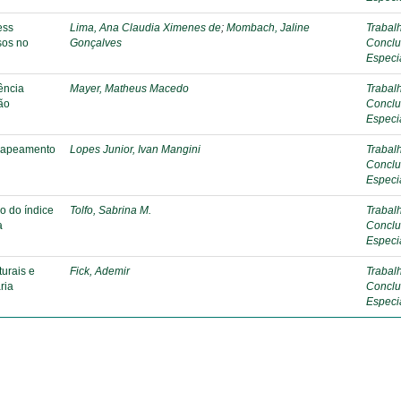
ess
Lima, Ana Claudia Ximenes de
;
Mombach, Jaline
Trabal
sos no
Gonçalves
Conclu
Especi
ência
Mayer, Matheus Macedo
Trabal
ão
Conclu
Especi
 mapeamento
Lopes Junior, Ivan Mangini
Trabal
Conclu
Especi
o do índice
Tolfo, Sabrina M.
Trabal
a
Conclu
Especi
urais e
Fick, Ademir
Trabal
ria
Conclu
Especi